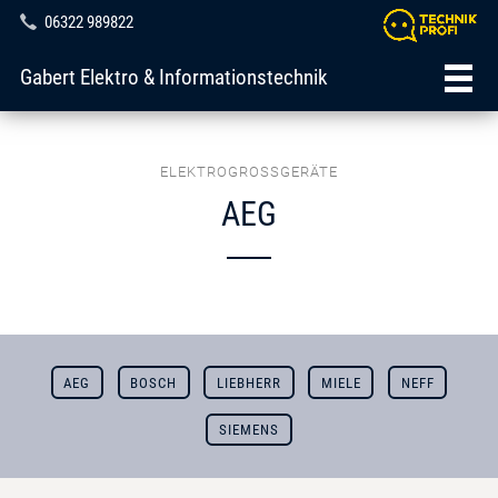
06322 989822
Gabert Elektro & Informationstechnik
ELEKTROGROSSGERÄTE
AEG
AEG
BOSCH
LIEBHERR
MIELE
NEFF
SIEMENS