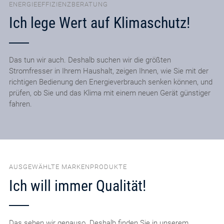
ENERGIEEFFIZIENZBERATUNG
Ich lege Wert auf Klimaschutz!
Das tun wir auch. Deshalb suchen wir die größten
Stromfresser in Ihrem Haushalt, zeigen Ihnen, wie Sie mit der
richtigen Bedienung den Energieverbrauch senken können, und
prüfen, ob Sie und das Klima mit einem neuen Gerät günstiger
fahren.
AUSGEWÄHLTE MARKENPRODUKTE
Ich will immer Qualität!
Das sehen wir genauso. Deshalb finden Sie in unserem