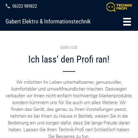
06322 989822
Gabert Elektro & Informationstechnik
SERVICE
Ich lass‘ den Profi ran!
Wir möchten Ihr Leben unterhaltsamer, genussvoller,
komfortabler und umweltfreundlicher machen. Deswegen
verkaufen wir Ihnen nicht einfach hochwertige Markenprodukte,
sondern kümmern uns für Sie auch um alles Weitere: Wir
finden das Gerät, das genau zu Ihren Vorstellungen passt,
nehmen es bei Ihnen zu Hause in Betrieb, weisen Sie in die
Bedienung ein und sorgen dafür, dass Sie lange Freude daran
haben. Lassen Sie Ihren Technik-Profi ran! Schließlich haben
Sie Besseres zu tun.