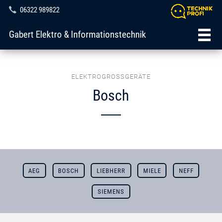
06322 989822
Gabert Elektro & Informationstechnik
ELEKTROGROSSGERÄTE
Bosch
AEG
BOSCH
LIEBHERR
MIELE
NEFF
SIEMENS