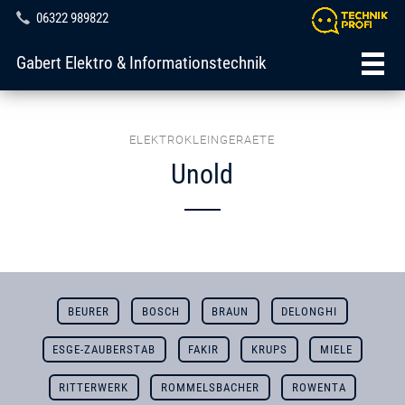
06322 989822
Gabert Elektro & Informationstechnik
ELEKTROKLEINGERAETE
Unold
BEURER
BOSCH
BRAUN
DELONGHI
ESGE-ZAUBERSTAB
FAKIR
KRUPS
MIELE
RITTERWERK
ROMMELSBACHER
ROWENTA