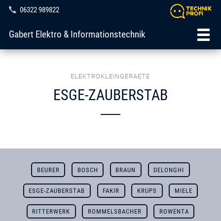
06322 989822
Gabert Elektro & Informationstechnik
ELEKTROKLEINGERAETE
ESGE-ZAUBERSTAB
BEURER
BOSCH
BRAUN
DELONGHI
ESGE-ZAUBERSTAB
FAKIR
KRUPS
MIELE
RITTERWERK
ROMMELSBACHER
ROWENTA