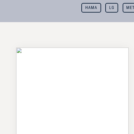
HAMA
LG
MET