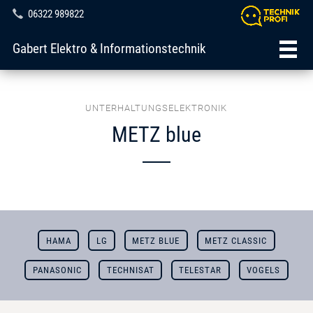
06322 989822
Gabert Elektro & Informationstechnik
UNTERHALTUNGSELEKTRONIK
METZ blue
HAMA
LG
METZ BLUE
METZ CLASSIC
PANASONIC
TECHNISAT
TELESTAR
VOGELS